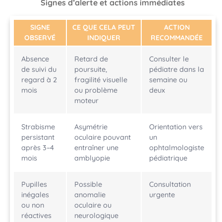
Signes d’alerte et actions immédiates
SIGNE
CE QUE CELA PEUT
ACTION
OBSERVÉ
INDIQUER
RECOMMANDÉE
Absence
Retard de
Consulter le
de suivi du
poursuite,
pédiatre dans la
regard à 2
fragilité visuelle
semaine ou
mois
ou problème
deux
moteur
Strabisme
Asymétrie
Orientation vers
persistant
oculaire pouvant
un
après 3–4
entraîner une
ophtalmologiste
mois
amblyopie
pédiatrique
Pupilles
Possible
Consultation
inégales
anomalie
urgente
ou non
oculaire ou
réactives
neurologique