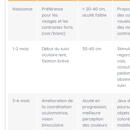
Naissance
Préférence
≈ 20–40 cm,
Propo
pour les
acuité faible
des co
visages et les
visuels
contrastes forts
des m
(noir/blanc)
contra
1–2 mois
Début du suivi
30–60 cm
Stimul
oculaire lent,
regard
fixation brève
voix,
consul
pédiat
absen
suivi
3–6 mois
Amélioration de
Acuité en
Jeux 
la coordination
progression,
poursu
oculomotrice,
meilleure
objets
vision
perception
coloré
binoculaire
des couleurs
mobil