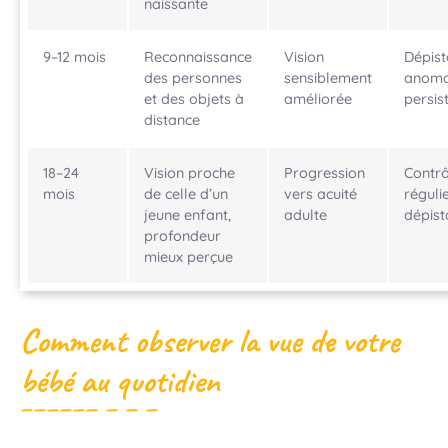
naissante
9–12 mois
Reconnaissance
Vision
Dépist
des personnes
sensiblement
anoma
et des objets à
améliorée
persis
distance
18–24
Vision proche
Progression
Contrô
mois
de celle d’un
vers acuité
réguli
jeune enfant,
adulte
dépis
profondeur
mieux perçue
Comment observer la vue de votre
bébé au quotidien