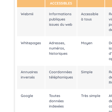
ACCESSIBLES
Webmii
Informations
Accessible
R
publiques
à tous
vi
issues du web
p
d
Whitepages
Adresses,
Moyen
D
numéros,
i
historiques
d
o
Annuaires
Coordonnées
Simple
R
inversés
téléphoniques
d
R
Google
Toutes
Très simple
A
données
d
indexées
c
p