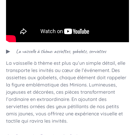
La vaisselle à thème: assiettes, gobelets, serviettes
La vaisselle à thème est plus qu’un simple détail, elle
transporte les invités au cœur de l’événement. Des
assiettes aux gobelets, chaque élément doit rappeler
la figure emblématique des Minions. Lumineuses,
joyeuses et décorées, ces pièces transformeront
l’ordinaire en extraordinaire. En ajoutant des
serviettes ornées des yeux pétillants de nos petits
amis jaunes, vous offrirez une expérience visuelle et
tactile qui ravira les invités.