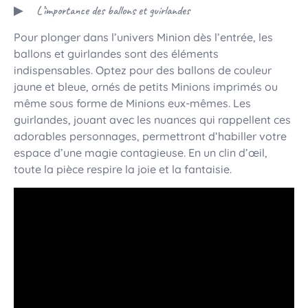
L’importance des ballons et guirlandes
Pour plonger dans l’univers Minion dès l’entrée, les
ballons et guirlandes sont des éléments
indispensables. Optez pour des ballons de couleur
jaune et bleue, ornés de petits Minions imprimés ou
même sous forme de Minions eux-mêmes. Les
guirlandes, jouant avec les nuances qui rappellent ces
adorables personnages, permettront d’habiller votre
espace d’une magie contagieuse. En un clin d’œil,
toute la pièce respire la joie et la fantaisie.