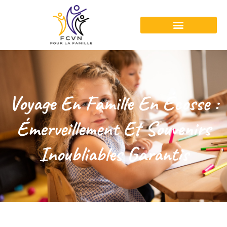
Voyage En Famille En Écosse :
Émerveillement Et Souvenirs
Inoubliables Garantis