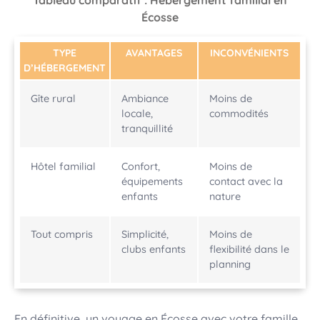
Tableau comparatif : Hébergement familial en
Écosse
TYPE
AVANTAGES
INCONVÉNIENTS
D’HÉBERGEMENT
Gîte rural
Ambiance
Moins de
locale,
commodités
tranquillité
Hôtel familial
Confort,
Moins de
équipements
contact avec la
enfants
nature
Tout compris
Simplicité,
Moins de
clubs enfants
flexibilité dans le
planning
En définitive, un voyage en Écosse avec votre famille