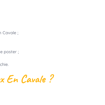
n Cavale ;
e poster ;
chie.
ux En Cavale ?