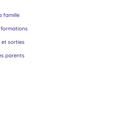
a famille
 formations
 et sorties
es parents