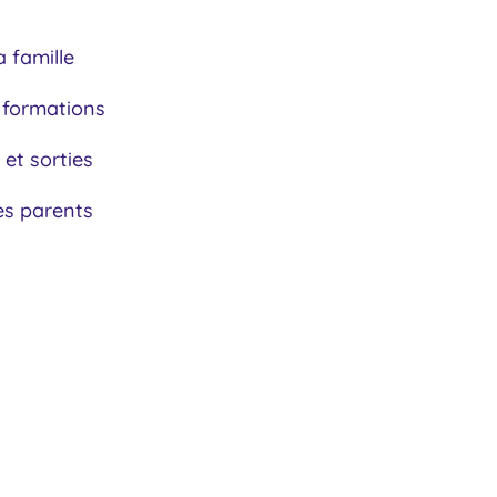
a famille
 formations
 et sorties
es parents