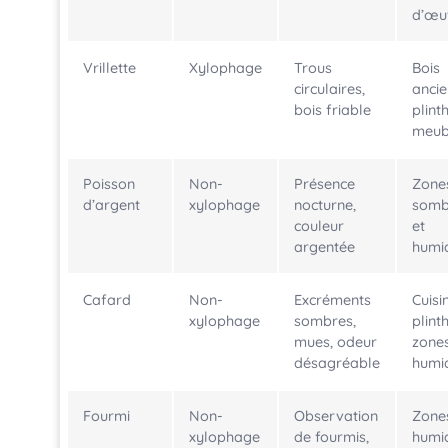
d’œu
Vrillette
Xylophage
Trous
Bois
circulaires,
ancie
bois friable
plint
meub
Poisson
Non-
Présence
Zone
d’argent
xylophage
nocturne,
somb
couleur
et
argentée
humi
Cafard
Non-
Excréments
Cuisi
xylophage
sombres,
plint
mues, odeur
zone
désagréable
humi
Fourmi
Non-
Observation
Zone
xylophage
de fourmis,
humi