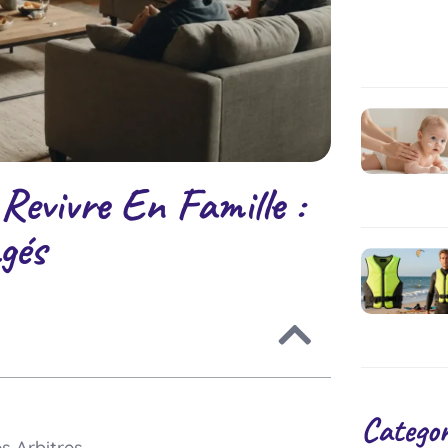
evivre En Famille :
gés
Categor
s Arbitres