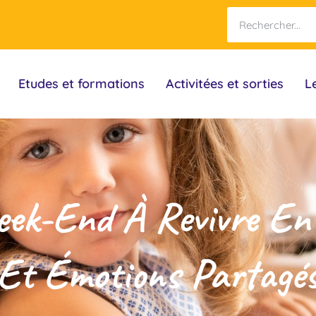
Etudes et formations
Activitées et sorties
L
k-End À Revivre En F
Et Émotions Partagé