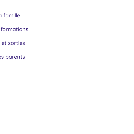
a famille
 formations
 et sorties
es parents