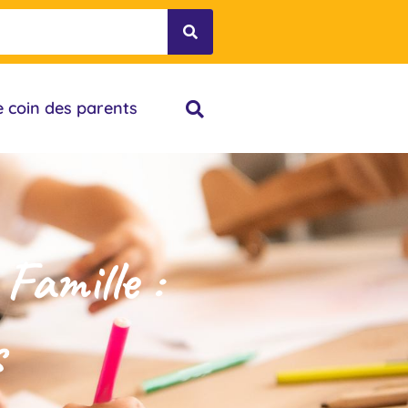
e coin des parents
amille :
s