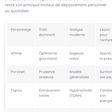
reste son principal moteur de dépassement personnel
au quotidien.
Personnage
Trait
Analyse
Leçon
dominant
moderne
pour
l’enfan
Winnie
Optimisme
Sagesse
Appréc
gourmand
naïve
le prés
Porcinet
Prudence
Anxiété
Surmon
anxieuse
généralisée
ses pe
Tigrou
Extraversion
Hyperactivité
Canalis
totale
(TDAH)
son
énergi