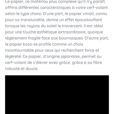
Le papier, ce matériau plus complexe qu’il n’y paraît,
offrira différentes caractéristiques à votre cerf-volant
selon le type choisi. D’une part, le papier vitrail, connu
pour sa translucidité, donne un effet époustouflant
lorsque les rayons du soleil le traversent. Il est idéal
pour une touche esthétique extraordinaire, quoique
légèrement fragile face aux bourrasques. D’autre part,
le papier kozo se profile comme un choix
incontournable pour ceux qui recherchent force et
légèreté. Ce papier, d’origine japonaise, permet au
cerf-volant de s’élever avec grâce, grâce à sa fibre
robuste et douce.