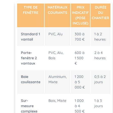
TYPE DE
MATÉRIAUX
PRIX
DURÉE
FENÊTRE
COURANTS
INDICATIF
DU
(POSE
CHANTIER
INCLUSE)
Standard 1
PVC, Alu
300 à
1 à 2
vantail
700 €
heures
Porte-
PVC, Alu,
600 à
2 à 4
fenêtre 2
Bois
1 500
heures
vantaux
€
Baie
Aluminium,
1 200
0,5 à 2
coulissante
Mixte
à 5
jours
000 €
Sur-
Bois, Mixte
1 000
1 à 3
mesure
à 4
jours
complexe
500 €