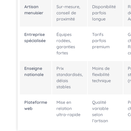
Artisan
Sur-mesure,
Disponibilité
R
menuisier
conseil de
parfois
d
proximité
longue
A
Entreprise
Équipes
Tarifs
G
spécialisée
rodées,
parfois
c
garanties
premium
R
fortes
c
Enseigne
Prix
Moins de
P
nationale
standardisés,
flexibilité
s
délais
technique
(
stables
Plateforme
Mise en
Qualité
P
web
relation
variable
c
ultra-rapide
selon
C
l’artisan