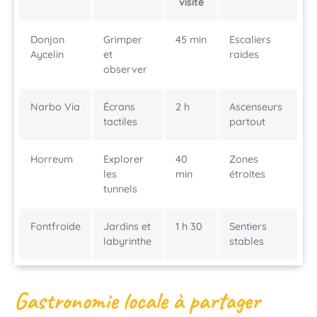
visite
Donjon
Grimper
45 min
Escaliers
Aycelin
et
raides
observer
Narbo Via
Écrans
2 h
Ascenseurs
tactiles
partout
Horreum
Explorer
40
Zones
les
min
étroites
tunnels
Fontfroide
Jardins et
1 h 30
Sentiers
labyrinthe
stables
Gastronomie locale à partager