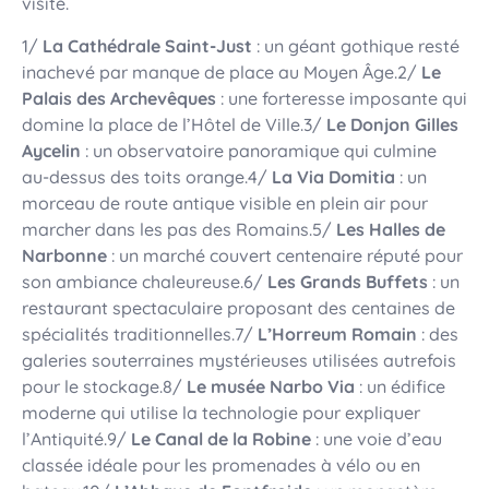
visite.
1/
La Cathédrale Saint-Just
: un géant gothique resté
inachevé par manque de place au Moyen Âge.2/
Le
Palais des Archevêques
: une forteresse imposante qui
domine la place de l’Hôtel de Ville.3/
Le Donjon Gilles
Aycelin
: un observatoire panoramique qui culmine
au-dessus des toits orange.4/
La Via Domitia
: un
morceau de route antique visible en plein air pour
marcher dans les pas des Romains.5/
Les Halles de
Narbonne
: un marché couvert centenaire réputé pour
son ambiance chaleureuse.6/
Les Grands Buffets
: un
restaurant spectaculaire proposant des centaines de
spécialités traditionnelles.7/
L’Horreum Romain
: des
galeries souterraines mystérieuses utilisées autrefois
pour le stockage.8/
Le musée Narbo Via
: un édifice
moderne qui utilise la technologie pour expliquer
l’Antiquité.9/
Le Canal de la Robine
: une voie d’eau
classée idéale pour les promenades à vélo ou en