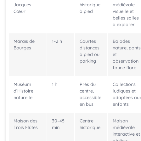
Jacques
historique
médiévale
Cœur
à pied
visuelle et
belles salles
à explorer
Marais de
1–2 h
Courtes
Balades
Bourges
distances
nature, ponts
à pied ou
et
parking
observation
faune flore
Muséum
1 h
Près du
Collections
d’Histoire
centre,
ludiques et
naturelle
accessible
adaptées au
en bus
enfants
Maison des
30–45
Centre
Maison
Trois Flûtes
min
historique
médiévale
interactive et
ateliers