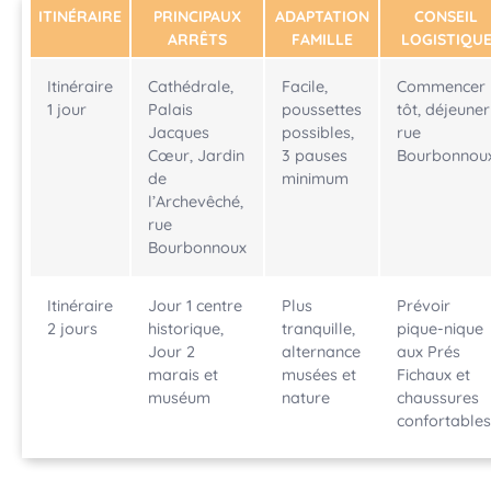
ITINÉRAIRE
PRINCIPAUX
ADAPTATION
CONSEIL
ARRÊTS
FAMILLE
LOGISTIQU
Itinéraire
Cathédrale,
Facile,
Commencer
1 jour
Palais
poussettes
tôt, déjeuner
Jacques
possibles,
rue
Cœur, Jardin
3 pauses
Bourbonnou
de
minimum
l’Archevêché,
rue
Bourbonnoux
Itinéraire
Jour 1 centre
Plus
Prévoir
2 jours
historique,
tranquille,
pique-nique
Jour 2
alternance
aux Prés
marais et
musées et
Fichaux et
muséum
nature
chaussures
confortables