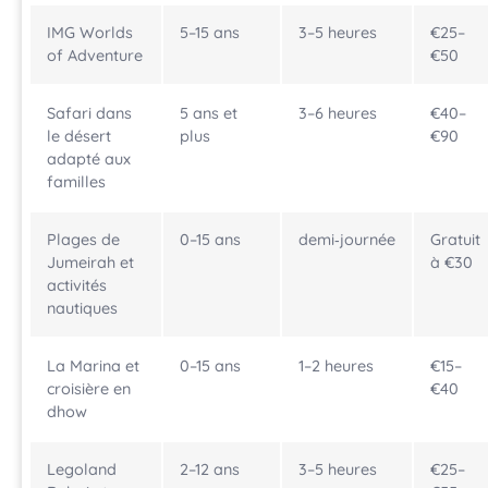
IMG Worlds
5–15 ans
3–5 heures
€25–
of Adventure
€50
Safari dans
5 ans et
3–6 heures
€40–
le désert
plus
€90
adapté aux
familles
Plages de
0–15 ans
demi‑journée
Gratuit
Jumeirah et
à €30
activités
nautiques
La Marina et
0–15 ans
1–2 heures
€15–
croisière en
€40
dhow
Legoland
2–12 ans
3–5 heures
€25–