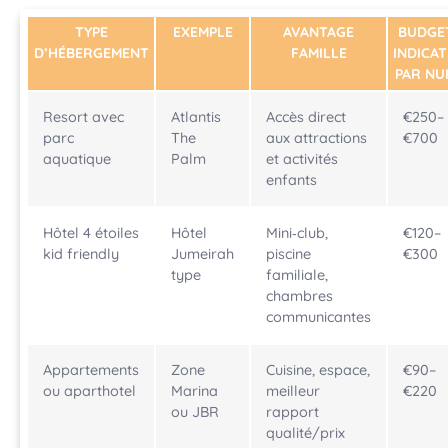
TYPE
EXEMPLE
AVANTAGE
BUDGE
D’HÉBERGEMENT
FAMILLE
INDICAT
PAR NU
Resort avec
Atlantis
Accès direct
€250–
parc
The
aux attractions
€700
aquatique
Palm
et activités
enfants
Hôtel 4 étoiles
Hôtel
Mini‑club,
€120–
kid friendly
Jumeirah
piscine
€300
type
familiale,
chambres
communicantes
Appartements
Zone
Cuisine, espace,
€90–
ou aparthotel
Marina
meilleur
€220
ou JBR
rapport
qualité/prix