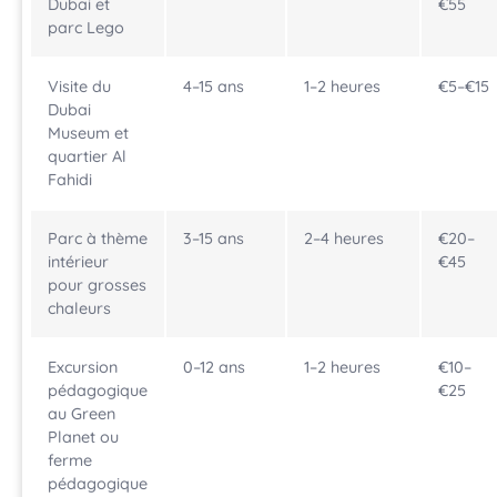
Dubai et
€55
parc Lego
Visite du
4–15 ans
1–2 heures
€5–€15
Dubai
Museum et
quartier Al
Fahidi
Parc à thème
3–15 ans
2–4 heures
€20–
intérieur
€45
pour grosses
chaleurs
Excursion
0–12 ans
1–2 heures
€10–
pédagogique
€25
au Green
Planet ou
ferme
pédagogique