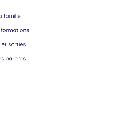
a famille
 formations
 et sorties
es parents